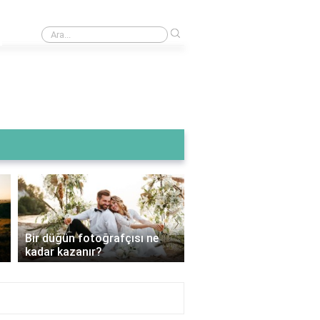
›
The Walkıng Dead 7 sezonu nereden izleyebilirim?
›
Bir düğün fotoğrafçısı ne
Düğün fotoğraf çekimi 
kadar kazanır?
hangi mevsim daha uy