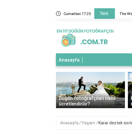
Yeni
7 sezonu nereden izleyebilirim?
Cumartesi 17:25
The Wal
Anasayfa
‹
üğün fotoğrafçısı için
Düğün fotoğrafçıları nasıl
tler nelerdir?
ücretlendirilir?
Anasayfa
Yaşam
Karar destek siste