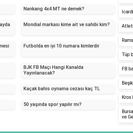
Nankang 4x4 MT ne demek?
Icard
 ayda
Mondial markası kime ait ve sahibi kim?
Atlet
Rams 
ğmesi
Futbolda en iyi 10 numara kimlerdir
Tüp b
BJK FB Maçı Hangi Kanalda
FB ba
Yayınlanacak?
Beşik
Kaçak bahis oynama cezası kaç TL
Kros 
50 yaşında spor yapılır mı?
Bursa
ve Ge