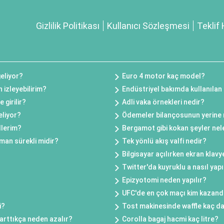
Gizlilik Politikası
Kullanıcı Sözleşmesi
Teklif 
geliyor?
Euro 4 motor kaç model?
izleyebilirim?
Endüstriyel bakımda kullanılan 
 girilir?
Adli vaka örnekleri nedir?
liyor?
Ödemeler bilançosunun yerine ne
llerim?
Bergamot gibi kokan şeyler nel
aman sürekli midir?
Tek yönlü akış valfi nedir?
Bilgisayar açılırken ekran klavye
Twitter'da kuyruklu a nasıl yapı
Epizyotomi neden yapılır?
?
UFC'de en çok maçı kim kazand
i?
Tost makinesinde waffle kaç da
 arttıkça neden azalır?
Corolla bagaj hacmi kaç litre?