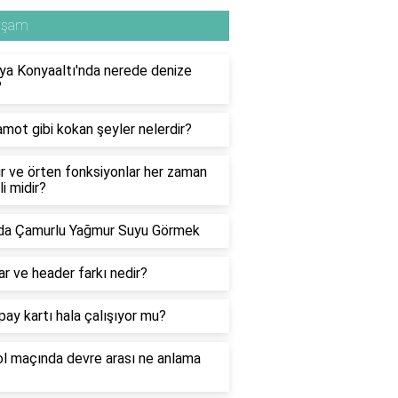
aşam
ya Konyaaltı'nda nerede denize
?
mot gibi kokan şeyler nelerdir?
ir ve örten fonksiyonlar her zaman
li midir?
da Çamurlu Yağmur Suyu Görmek
r ve header farkı nedir?
pay kartı hala çalışıyor mu?
l maçında devre arası ne anlama