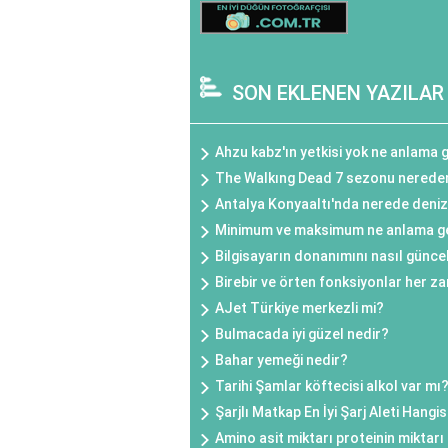
SON EKLENEN YAZILAR
Ahzu kabz'ın yetkisi yok ne anlama 
The Walkıng Dead 7 sezonu nereden 
Antalya Konyaaltı'nda nerede denize
Minimum ve maksimum ne anlama ge
Bilgisayarın donanımını nasıl günce
Birebir ve örten fonksiyonlar her z
AJet Türkiye merkezli mi?
Bulmacada iyi güzel nedir?
Bahar yemeği nedir?
Tarihi Şamlar köftecisi alkol var mı
Şarjlı Matkap En İyi Şarj Aleti Hangis
Amino asit miktarı proteinin miktarı