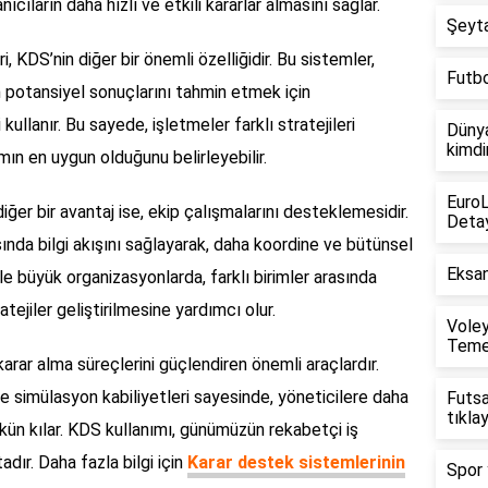
lanıcıların daha hızlı ve etkili kararlar almasını sağlar.
Şeyta
KDS’nin diğer bir önemli özelliğidir. Bu sistemler,
Futb
 potansiyel sonuçlarını tahmin etmek için
llanır. Bu sayede, işletmeler farklı stratejileri
Dünya
kimdi
mın en uygun olduğunu belirleyebilir.
Euro
iğer bir avantaj ise, ekip çalışmalarını desteklemesidir.
Detay
ında bilgi akışını sağlayarak, daha koordine ve bütünsel
Eksan
kle büyük organizasyonlarda, farklı birimler arasında
atejiler geliştirilmesine yardımcı olur.
Voley
Temel
karar alma süreçlerini güçlendiren önemli araçlardır.
 ve simülasyon kabiliyetleri sayesinde, yöneticilere daha
Futsa
tıklay
mkün kılar. KDS kullanımı, günümüzün rekabetçi iş
dır. Daha fazla bilgi için
Karar destek sistemlerinin
Spor 