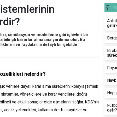
istemlerinin
Y
rdir?
Antal
girilir
lizi, simülasyon ve modelleme gibi işlevleri bir
Berga
a bilinçli kararlar almasına yardımcı olur. Bu
iklerini ve faydalarını detaylı bir şekilde
Bireb
sürek
Rüya
zellikleri nelerdir?
Navba
ık verilere dayalı karar alma süreçlerini kolaylaştırmak
Hopi 
u sistemler, yöneticilere ve karar vericilere, doğru
a bilinçli ve etkili sonuçlar elde etmelerini sağlar. KDS’nin
Futbo
i, analiz yetenekleri, kullanıcı dostu arayüzler ve
gelir?