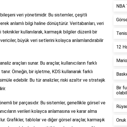
NBA T
ileşeni veri yönetimidir. Bu sistemler, çeşitli
Görse
erek anlamlı bilgi haline dönüştürür. Veritabanları, veri
 teknikler kullanılarak, karmaşık bilgiler düzenli bir
Tenis
vericiler, büyük veri setlerini kolayca anlamlandırabilir
12 Ha
Mario
aliz araçları sunar. Bu araçlar, kullanıcıların farklı
anır. Örneğin, bir işletme, KDS kullanarak farklı
Baske
simüle edebilir. Bu tür analizler, riski azaltır ve stratejik
Bir f
rir.
olabil
nemli bir parçasıdır. Bu sistemler, genellikle görsel ve
Rüyad
llanıcıların verileri kolayca anlamasına ve karar alma
ur. Grafikler, tablolar ve diğer görsel araçlar, karmaşık
Onuk 