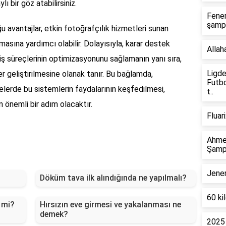
 bir göz atabilirsiniz.
Fener
şamp
u avantajlar, etkin fotoğrafçılık hizmetleri sunan
lmasına yardımcı olabilir. Dolayısıyla, karar destek
Allah
 iş süreçlerinin optimizasyonunu sağlamanın yanı sıra,
Ligde
er geliştirilmesine olanak tanır. Bu bağlamda,
Futbo
telerde bu sistemlerin faydalarının keşfedilmesi,
t..
n önemli bir adım olacaktır.
Fluar
Ahmet
Şamp
Jener
Döküm tava ilk alındığında ne yapılmalı?
60 ki
 mi?
Hırsızın eve girmesi ve yakalanması ne
demek?
2025 