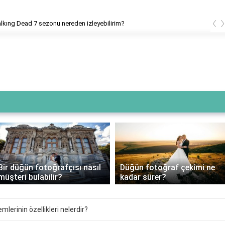
‹
kıng Dead 7 sezonu nereden izleyebilirim?
Bir düğün fotoğrafçısı nasıl
Düğün fotoğraf çekimi ne
müşteri bulabilir?
kadar sürer?
mlerinin özellikleri nelerdir?