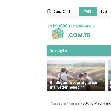
Yeni
i Şarj Aleti Hangisi?
Cuma 03:48
Tost ma
Anasayfa
‹
 fotoğraf çekimi için
Bir düğün fotoğrafçısı için
 mevsim daha uygun?
maliyetler nelerdir?
Anasayfa
Yaşam
BJK FB Maçı Hang