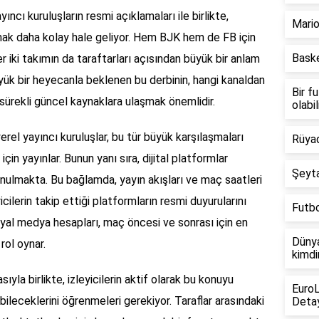
ıncı kuruluşların resmi açıklamaları ile birlikte,
Mario
aşmak daha kolay hale geliyor. Hem BJK hem de FB için
Baske
 iki takımın da taraftarları açısından büyük bir anlam
üyük bir heyecanla beklenen bu derbinin, hangi kanaldan
Bir f
n sürekli güncel kaynaklara ulaşmak önemlidir.
olabil
el yayıncı kuruluşlar, bu tür büyük karşılaşmaları
Rüyad
için yayınlar. Bunun yanı sıra, dijital platformlar
Şeyta
nulmakta. Bu bağlamda, yayın akışları ve maç saatleri
icilerin takip ettiği platformların resmi duyurularını
Futb
osyal medya hesapları, maç öncesi ve sonrası için en
Dünya
rol oynar.
kimdi
yla birlikte, izleyicilerin aktif olarak bu konuyu
Euro
bileceklerini öğrenmeleri gerekiyor. Taraflar arasındaki
Detay