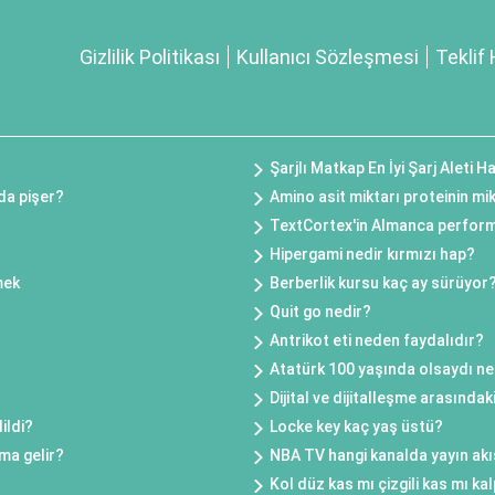
Gizlilik Politikası
Kullanıcı Sözleşmesi
Teklif 
Şarjlı Matkap En İyi Şarj Aleti H
da pişer?
Amino asit miktarı proteinin mi
TextCortex'in Almanca perform
Hipergami nedir kırmızı hap?
mek
Berberlik kursu kaç ay sürüyor
Quit go nedir?
Antrikot eti neden faydalıdır?
Atatürk 100 yaşında olsaydı ne
Dijital ve dijitalleşme arasındak
ildi?
Locke key kaç yaş üstü?
ma gelir?
NBA TV hangi kanalda yayın akı
Kol düz kas mı çizgili kas mı ka