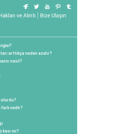
Hakları ve Alıntı
Bize Ulaşın
angisi?
ktarı arttıkça neden azalır?
ansı nasıl?
?
 olurdu?
i fark nedir?
şı
lp kası mı?