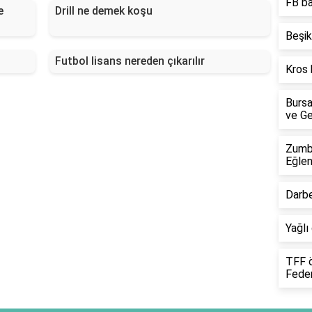
FB ba
e
Drill ne demek koşu
Beşik
Futbol lisans nereden çıkarılır
Kros 
Bursa
ve Ge
Zumba
Eğlen
Darbe
Yağlı
TFF ö
Feder