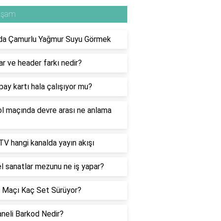
aşam
da Çamurlu Yağmur Suyu Görmek
r ve header farkı nedir?
pay kartı hala çalışıyor mu?
l maçında devre arası ne anlama
V hangi kanalda yayın akışı
l sanatlar mezunu ne iş yapar?
 Maçı Kaç Set Sürüyor?
neli Barkod Nedir?