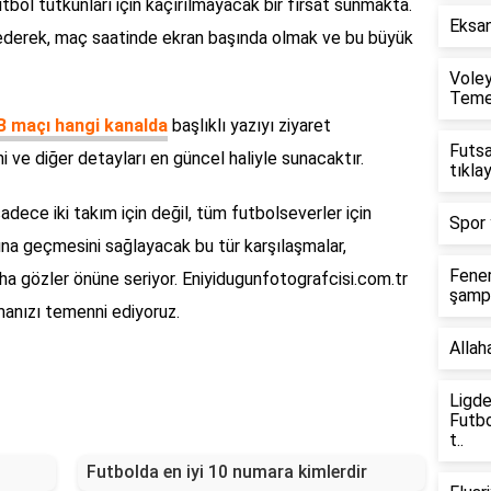
tbol tutkunları için kaçırılmayacak bir fırsat sunmakta.
Eksan
p ederek, maç saatinde ekran başında olmak ve bu büyük
Voley
Temel
B maçı hangi kanalda
başlıklı yazıyı ziyaret
Futsa
ini ve diğer detayları en güncel haliyle sunacaktır.
tıklay
dece iki takım için değil, tüm futbolseverler için
Spor 
şına geçmesini sağlayacak bu tür karşılaşmalar,
Fener
aha gözler önüne seriyor. Eniyidugunfotografcisi.com.tr
şamp
manızı temenni ediyoruz.
Allah
Ligde
Futbo
t..
Futbolda en iyi 10 numara kimlerdir