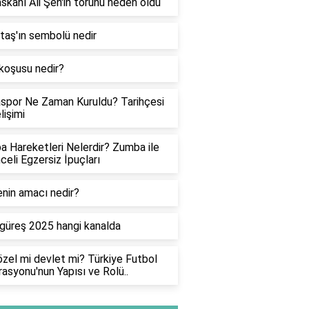
skanı Ali Şen'in torunu neden öldü
taş'ın sembolü nedir
koşusu nedir?
spor Ne Zaman Kuruldu? Tarihçesi
lişimi
 Hareketleri Nelerdir? Zumba ile
celi Egzersiz İpuçları
nin amacı nedir?
 güreş 2025 hangi kanalda
zel mi devlet mi? Türkiye Futbol
asyonu'nun Yapısı ve Rolü..