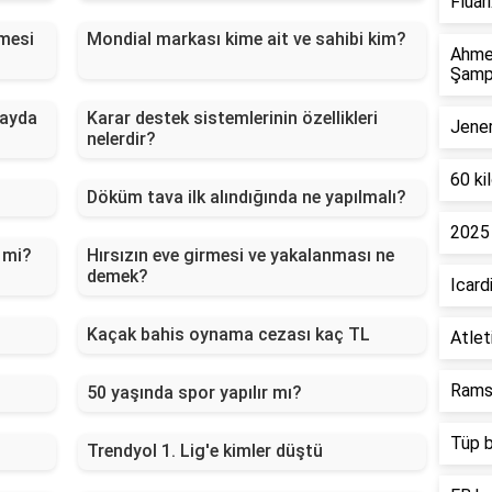
Fluar
ğmesi
Mondial markası kime ait ve sahibi kim?
Ahmet
Şamp
 ayda
Karar destek sistemlerinin özellikleri
Jener
nelerdir?
60 ki
Döküm tava ilk alındığında ne yapılmalı?
2025 
 mi?
Hırsızın eve girmesi ve yakalanması ne
demek?
Icard
Kaçak bahis oynama cezası kaç TL
Atlet
Rams 
50 yaşında spor yapılır mı?
Tüp b
Trendyol 1. Lig'e kimler düştü