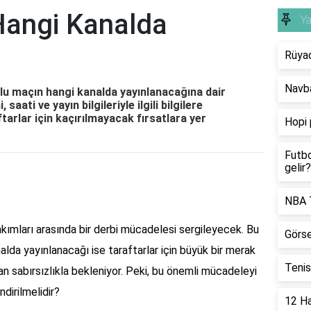
Hangi Kanalda
Y
Rüya
Navba
lu maçın hangi kanalda yayınlanacağına dair
saati ve yayın bilgileriyle ilgili bilgilere
tarlar için kaçırılmayacak fırsatlara yer
Hopi 
Futbo
gelir?
NBA T
kımları arasında bir derbi mücadelesi sergileyecek. Bu
Görse
lda yayınlanacağı ise taraftarlar için büyük bir merak
Tenis
n sabırsızlıkla bekleniyor. Peki, bu önemli mücadeleyi
dirilmelidir?
12 Ha