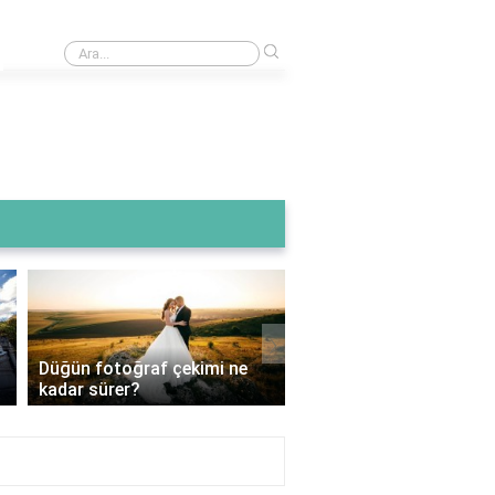
›
Tost makinesinde waffle kaç dakikada pişer?
›
Düğün fotoğraf çekimi ne
Bir düğün fotoğrafçısı
kadar sürer?
kadar kazanır?