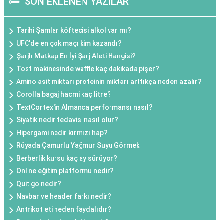
SON EKLENEN YAZILAR
Tarihi Şamlar köftecisi alkol var mı?
UFC'de en çok maçı kim kazandı?
Şarjlı Matkap En İyi Şarj Aleti Hangisi?
Tost makinesinde waffle kaç dakikada pişer?
Amino asit miktarı proteinin miktarı arttıkça neden azalır?
Corolla bagaj hacmi kaç litre?
TextCortex'in Almanca performansı nasıl?
Siyatik nedir tedavisi nasıl olur?
Hipergami nedir kırmızı hap?
Rüyada Çamurlu Yağmur Suyu Görmek
Berberlik kursu kaç ay sürüyor?
Online eğitim platformu nedir?
Quit go nedir?
Navbar ve header farkı nedir?
Antrikot eti neden faydalıdır?