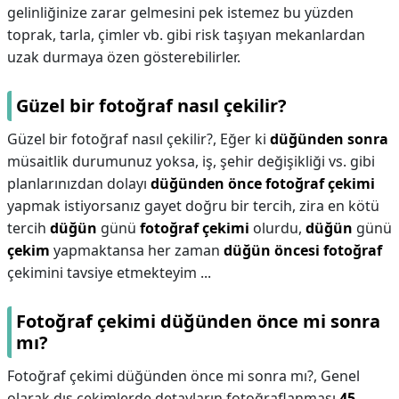
gelinliğinize zarar gelmesini pek istemez bu yüzden
toprak, tarla, çimler vb. gibi risk taşıyan mekanlardan
uzak durmaya özen gösterebilirler.
Güzel bir fotoğraf nasıl çekilir?
Güzel bir fotoğraf nasıl çekilir?,
Eğer ki
düğünden sonra
müsaitlik durumunuz yoksa, iş, şehir değişikliği vs. gibi
planlarınızdan dolayı
düğünden önce fotoğraf çekimi
yapmak istiyorsanız gayet doğru bir tercih, zira en kötü
tercih
düğün
günü
fotoğraf çekimi
olurdu,
düğün
günü
çekim
yapmaktansa her zaman
düğün öncesi fotoğraf
çekimini tavsiye etmekteyim ...
Fotoğraf çekimi düğünden önce mi sonra
mı?
Fotoğraf çekimi düğünden önce mi sonra mı?,
Genel
olarak dış çekimlerde detayların fotoğraflanması
45