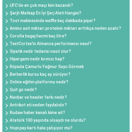
UFC'de en çok maçı kim kazandı?
Şarjlı Matkap En İyi Şarj Aleti Hangisi?
Tost makinesinde waffle kaç dakikada pişer?
Amino asit miktarı proteinin miktarı arttıkça neden azalır?
Corolla bagaj hacmi kaç litre?
TextCortex'in Almanca performansı nasıl?
Siyatik nedir tedavisi nasıl olur?
Hipergami nedir kırmızı hap?
Rüyada Çamurlu Yağmur Suyu Görmek
Berberlik kursu kaç ay sürüyor?
Online eğitim platformu nedir?
Quit go nedir?
Navbar ve header farkı nedir?
Antrikot eti neden faydalıdır?
Rudaw haber kanalı kime ait?
Atatürk 100 yaşında olsaydı ne olurdu?
Hopi pay kartı hala çalışıyor mu?