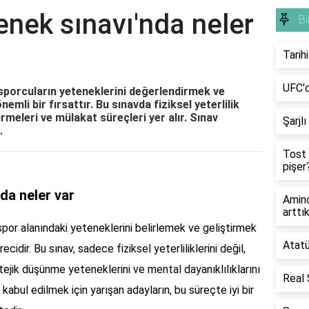
tenek sınavı'nda neler
Bi
Tarih
UFC'd
 sporcuların yeteneklerini değerlendirmek ve
emli bir fırsattır. Bu sınavda fiziksel yeterlilik
irmeleri ve mülakat süreçleri yer alır. Sınav
Şarjl
.
Tost 
pişer
nda neler var
Amino
arttı
spor alanındaki yeteneklerini belirlemek ve geliştirmek
Atatü
idir. Bu sınav, sadece fiziksel yeterliliklerini değil,
tejik düşünme yeteneklerini ve mental dayanıklılıklarını
Real 
kabul edilmek için yarışan adayların, bu süreçte iyi bir