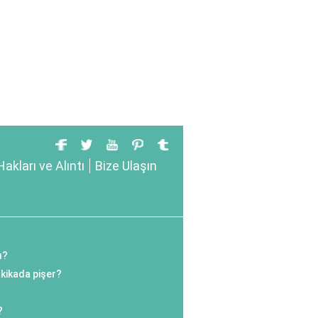
Hakları ve Alıntı
Bize Ulaşın
ı?
kikada pişer?
?