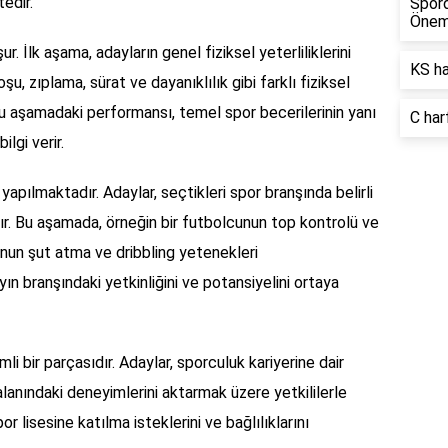
edir.
Spord
Önem
. İlk aşama, adayların genel fiziksel yeterliliklerini
KS ha
şu, zıplama, sürat ve dayanıklılık gibi farklı fiziksel
bu aşamadaki performansı, temel spor becerilerinin yanı
C har
lgi verir.
yapılmaktadır. Adaylar, seçtikleri spor branşında belirli
ır. Bu aşamada, örneğin bir futbolcunun top kontrolü ve
nun şut atma ve dribbling yetenekleri
yın branşındaki yetkinliğini ve potansiyelini ortaya
i bir parçasıdır. Adaylar, sporculuk kariyerine dair
alanındaki deneyimlerini aktarmak üzere yetkililerle
r lisesine katılma isteklerini ve bağlılıklarını