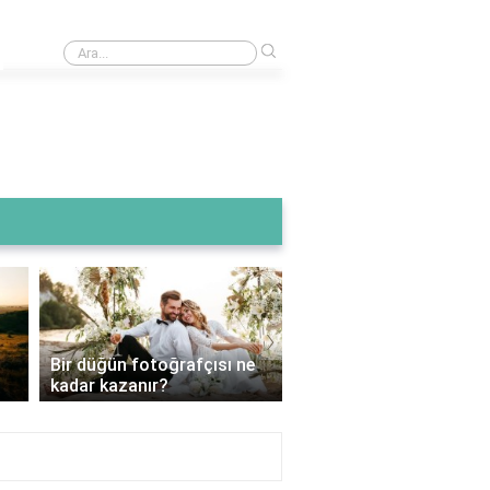
›
Tarihi Şamlar köftecisi alkol var mı?
›
Bir düğün fotoğrafçısı ne
Düğün fotoğraf çekimi 
kadar kazanır?
hangi mevsim daha uy