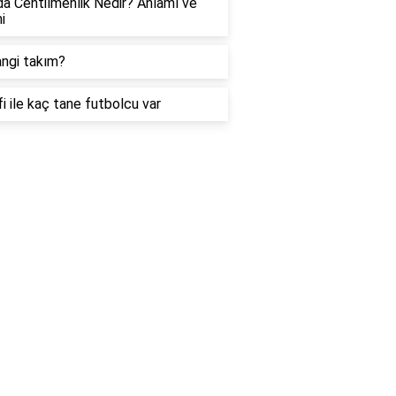
a Centilmenlik Nedir? Anlamı ve
i
ngi takım?
fi ile kaç tane futbolcu var