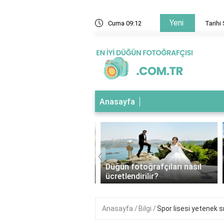
Yeni
ecisi alkol var mı?
Cuma 09:12
Tarihi 
Anasayfa
‹
üğün fotoğrafçısı için
Düğün fotoğrafçıları nasıl
tler nelerdir?
ücretlendirilir?
Anasayfa
Bilgi
Spor lisesi yetenek s