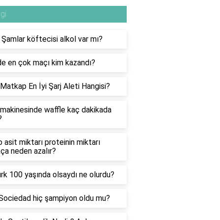
lgi
i Şamlar köftecisi alkol var mı?
e en çok maçı kim kazandı?
ı Matkap En İyi Şarj Aleti Hangisi?
makinesinde waffle kaç dakikada
?
 asit miktarı proteinin miktarı
kça neden azalır?
rk 100 yaşında olsaydı ne olurdu?
Sociedad hiç şampiyon oldu mu?