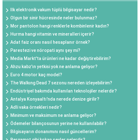
Ilk elektronik vakum tüplü bilgisayar nedir?
Olgun bir sinir hücresinde neler bulunmaz?
Mor pantolon hangi renklerle kombinlenir kadın?
Hurma hangi vitamin ve mineralleri içerir?
Adat faiz oranı nasıl hesaplanır örnek?
Parestezi ve nöropati aynı şey mi?
Media Markt'ta ürünleri ne kadar değiştirebilirim?
Ahzu kabz'ın yetkisi yok ne anlama geliyor?
Euro 4 motor kaç model?
The Walkıng Dead 7 sezonu nereden izleyebilirim?
Endüstriyel bakımda kullanılan teknolojiler nelerdir?
Antalya Konyaaltı'nda nerede denize girilir?
Adli vaka örnekleri nedir?
Minimum ve maksimum ne anlama geliyor?
Ödemeler bilançosunun yerine ne kullanılabilir?
Bilgisayarın donanımını nasıl güncellerim?
Bergamot gibi kokan şeyler nelerdir?