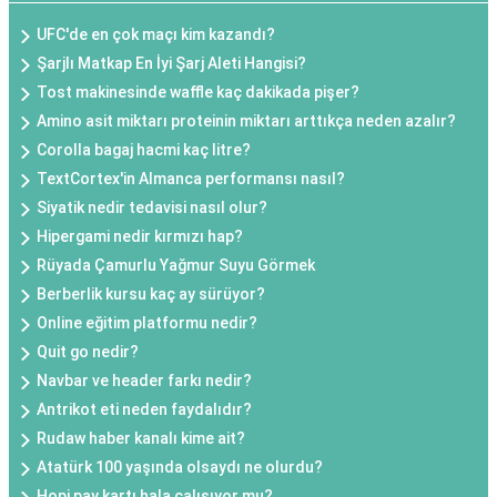
UFC'de en çok maçı kim kazandı?
Şarjlı Matkap En İyi Şarj Aleti Hangisi?
Tost makinesinde waffle kaç dakikada pişer?
Amino asit miktarı proteinin miktarı arttıkça neden azalır?
Corolla bagaj hacmi kaç litre?
TextCortex'in Almanca performansı nasıl?
Siyatik nedir tedavisi nasıl olur?
Hipergami nedir kırmızı hap?
Rüyada Çamurlu Yağmur Suyu Görmek
Berberlik kursu kaç ay sürüyor?
Online eğitim platformu nedir?
Quit go nedir?
Navbar ve header farkı nedir?
Antrikot eti neden faydalıdır?
Rudaw haber kanalı kime ait?
Atatürk 100 yaşında olsaydı ne olurdu?
Hopi pay kartı hala çalışıyor mu?